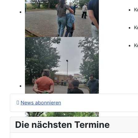
Freitag
K
31. Januar
Samstag
K
01. Februar
Sonntag
K
02. Februar
News abonnieren
Die nächsten Termine