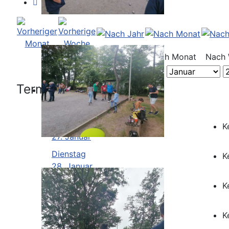
Nach Jahr
Nach Monat
Nach
Termine für die Woche :
Montag
K
27. Januar
Dienstag
K
28. Januar
Mittwoch
K
29. Januar
Donnerstag
K
30. Januar