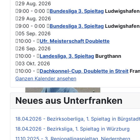
29 Aug. 2026
9:00
-
0:00
Bundesliga 3. Spieltag
Ludwigshafen
29 Aug. 2026
9:00
-
0:00
Bundesliga 3. Spieltag
Ludwigshafen
05 Sep. 2026
10:00
-
Ufr. Meisterschaft Doublette
26 Sep. 2026
10:00
-
Landesliga, 3. Spieltag
Burgthann
03 Okt. 2026
10:00
-
Dachkonnel-Cup, Doublette in Streit
Fran
Ganzen Kalender ansehen
Neues aus Unterfranken
18.04.2026 - Bezirksoberliga, 1. Spieltag in Bürgstad
18.04.2026 - Bezirksliga, 1. Spieltag in Würzburg
11.10.2025 - 3. Regionalligaspieltag, Niedernberg