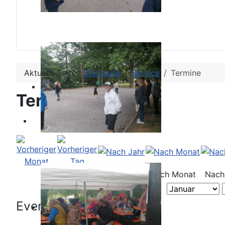
Aktuelle Seite:
Startseite
Service
Termine
Terminkalender
Nach Jahr
Nach Monat
Nach
Events für