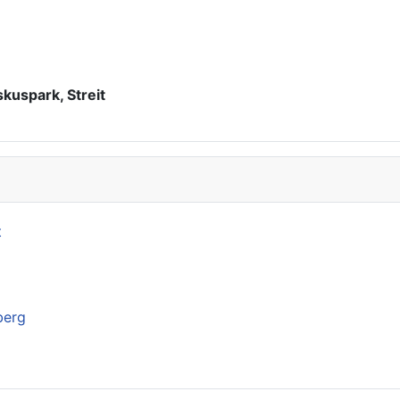
kuspark, Streit
t
berg