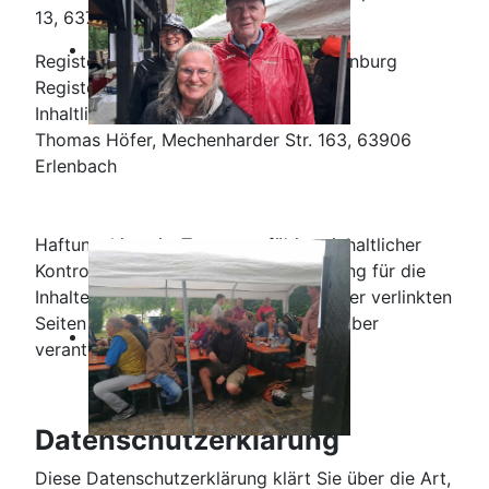
13, 63739 Aschaffenburg
Registergericht: Amtsgericht Aschaffenburg
Registernummer: VR 20736
Inhaltlich Verantwortlicher:
Thomas Höfer, Mechenharder Str. 163, 63906
Erlenbach
Haftungshinweis: Trotz sorgfältiger inhaltlicher
Kontrolle übernehmen wir keine Haftung für die
Inhalte externer Links. Für den Inhalt der verlinkten
Seiten sind ausschließlich deren Betreiber
verantwortlich.
Datenschutzerklärung
Diese Datenschutzerklärung klärt Sie über die Art,