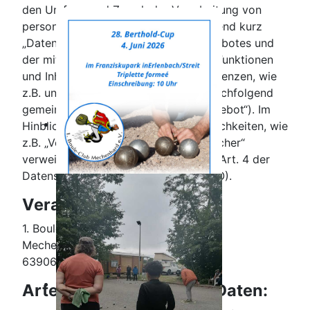
den Umfang und Zweck der Verarbeitung von
personenbezogenen Daten (nachfolgend kurz
„Daten“) innerhalb unseres Onlineangebotes und
der mit ihm verbundenen Webseiten, Funktionen
und Inhalte sowie externen Onlinepräsenzen, wie
z.B. unser Social Media Profile auf (nachfolgend
gemeinsam bezeichnet als „Onlineangebot“). Im
Hinblick auf die verwendeten Begrifflichkeiten, wie
z.B. „Verarbeitung“ oder „Verantwortlicher“
verweisen wir auf die Definitionen im Art. 4 der
Datenschutzgrundverordnung (DSGVO).
Verantwortlicher
1. Boule Club Mechenhard e. V.
Mechenharder Str. 163
63906 Erlenbach
Arten der verarbeiteten Daten: