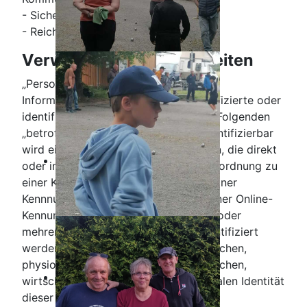
- Sicherheitsmaßnahmen.
- Reichweitenmessung/Marketing
Verwendete Begrifflichkeiten
„Personenbezogene Daten“ sind alle
Informationen, die sich auf eine identifizierte oder
identifizierbare natürliche Person (im Folgenden
„betroffene Person“) beziehen; als identifizierbar
wird eine natürliche Person angesehen, die direkt
oder indirekt, insbesondere mittels Zuordnung zu
einer Kennung wie einem Namen, zu einer
Kennnummer, zu Standortdaten, zu einer Online-
Kennung (z.B. Cookie) oder zu einem oder
mehreren besonderen Merkmalen identifiziert
werden kann, die Ausdruck der physischen,
physiologischen, genetischen, psychischen,
wirtschaftlichen, kulturellen oder sozialen Identität
dieser natürlichen Person sind.