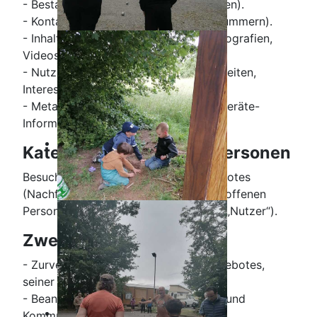
- Bestandsdaten (z.B., Namen, Adressen).
- Kontaktdaten (z.B., E-Mail, Telefonnummern).
- Inhaltsdaten (z.B., Texteingaben, Fotografien,
Videos).
- Nutzungsdaten (z.B., besuchte Webseiten,
Interesse an Inhalten, Zugriffszeiten).
- Meta-/Kommunikationsdaten (z.B., Geräte-
Informationen, IP-Adressen).
Kategorien betroffener Personen
Besucher und Nutzer des Onlineangebotes
(Nachfolgend bezeichnen wir die betroffenen
Personen zusammenfassend auch als „Nutzer“).
Zweck der Verarbeitung
- Zurverfügungstellung des Onlineangebotes,
seiner Funktionen und Inhalte.
- Beantwortung von Kontaktanfragen und
Kommunikation mit Nutzern.