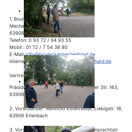
1. Boule Club Mechenhard e. V.
Mechenharder Str. 163
63906 Erlenbach
Telefon: 0 93 72 / 94 93 55
Mobil : 01 72 / 7 54 38 80
E-Mail:
info@bouleclubmechenhard.de
Internet:
http://www.bouleclubmechenhard.de
Vertretungsberechtigter Vorstand:
Präsident: Thomas Höfer, Mechenharder Str. 163,
63906 Erlenbach
2. Vorsitzender: Reinhold Estenfelder, Liebigstr. 18,
63906 Erlenbach
3. Vorsitzender: Moritz Unkelbach, Lamprechtstr.