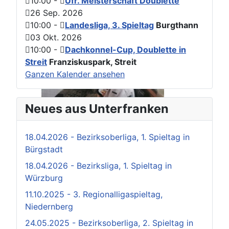
10:00
-
Ufr. Meisterschaft Doublette
26 Sep. 2026
10:00
-
Landesliga, 3. Spieltag
Burgthann
03 Okt. 2026
10:00
-
Dachkonnel-Cup, Doublette in
Streit
Franziskuspark, Streit
Ganzen Kalender ansehen
Neues aus Unterfranken
18.04.2026 - Bezirksoberliga, 1. Spieltag in
Bürgstadt
18.04.2026 - Bezirksliga, 1. Spieltag in
Würzburg
11.10.2025 - 3. Regionalligaspieltag,
Niedernberg
24.05.2025 - Bezirksoberliga, 2. Spieltag in