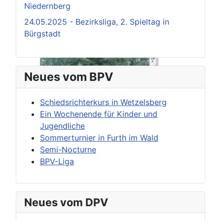
Niedernberg
24.05.2025 - Bezirksliga, 2. Spieltag in
Bürgstadt
Neues vom BPV
Schiedsrichterkurs in Wetzelsberg
Ein Wochenende für Kinder und
Jugendliche
Sommerturnier in Furth im Wald
Semi-Nocturne
BPV-Liga
Neues vom DPV