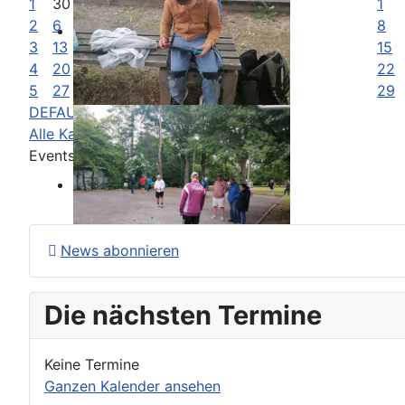
1
30
31
1
2
6
7
8
3
13
14
15
4
20
21
22
5
27
28
29
DEFAULT
Alle Kategorien ...
Events aller Kategorien anzeigen
News abonnieren
Die nächsten Termine
Keine Termine
Ganzen Kalender ansehen