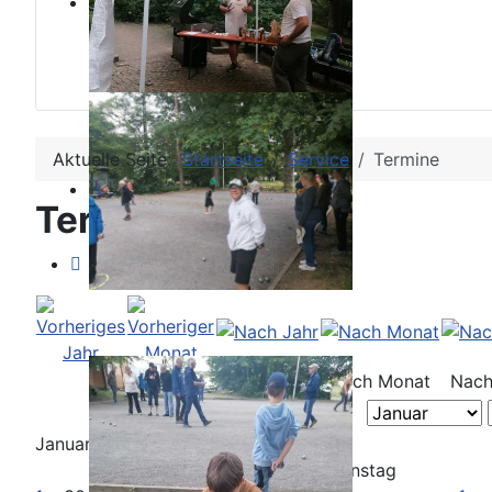
Aktuelle Seite:
Startseite
Service
Termine
Terminkalender
Nach Jahr
Nach Monat
Nach
Januar 2025
Montag
Dienstag