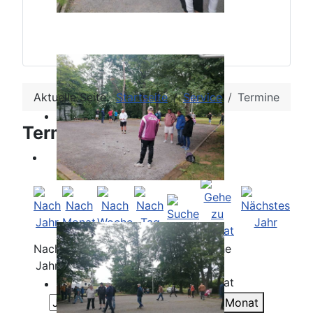
Aktuelle Seite:
Startseite
Service
Termine
Terminkalender
Nach
Nach
Nach
Heute
Suche
Gehe
Jahr
Monat
Woche
zu
Monat
Gehe zu Monat