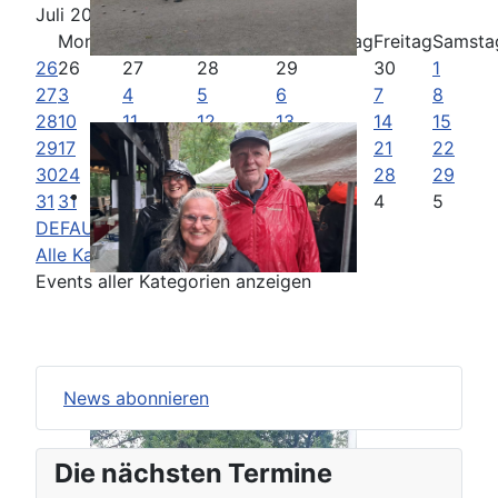
Juli 2023
Montag
Dienstag
Mittwoch
Donnerstag
Freitag
Samsta
26
26
27
28
29
30
1
27
3
4
5
6
7
8
28
10
11
12
13
14
15
29
17
18
19
20
21
22
30
24
25
26
27
28
29
31
31
1
2
3
4
5
DEFAULT
Alle Kategorien ...
Events aller Kategorien anzeigen
News abonnieren
Die nächsten Termine