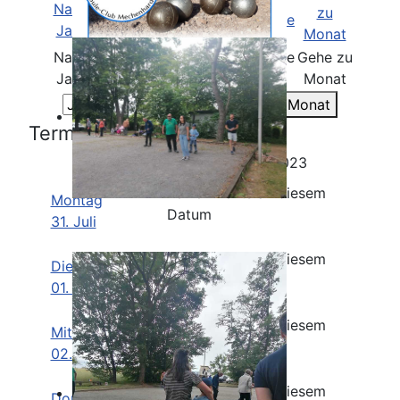
Nach
Nach
Nach
Heute
Suche
Gehe zu
Jahr
Monat
Woche
Monat
Gehe zu Monat
Termine für die Woche :
31. Juli 2023 - 06. August 2023
Keine Events an diesem
Montag
Datum
31. Juli
Keine Events an diesem
Dienstag
Datum
01. August
Keine Events an diesem
Mittwoch
Datum
02. August
Keine Events an diesem
Donnerstag