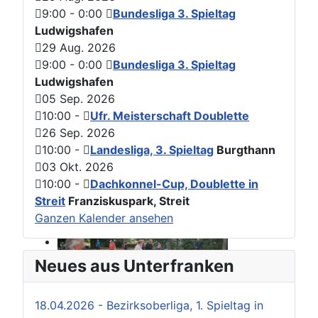
9:00
-
0:00
Bundesliga 3. Spieltag
Ludwigshafen
29 Aug. 2026
9:00
-
0:00
Bundesliga 3. Spieltag
Ludwigshafen
05 Sep. 2026
10:00
-
Ufr. Meisterschaft Doublette
26 Sep. 2026
10:00
-
Landesliga, 3. Spieltag
Burgthann
03 Okt. 2026
10:00
-
Dachkonnel-Cup, Doublette in
Streit
Franziskuspark, Streit
Ganzen Kalender ansehen
Neues aus Unterfranken
18.04.2026 - Bezirksoberliga, 1. Spieltag in