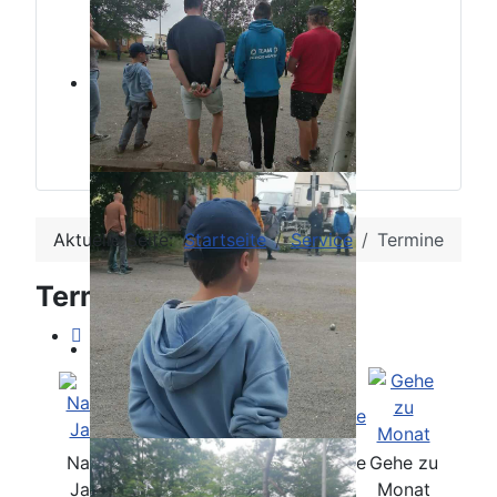
Aktuelle Seite:
Startseite
Service
Termine
Terminkalender
Nach
Nach
Nach
Heute
Suche
Gehe zu
Jahr
Monat
Woche
Monat