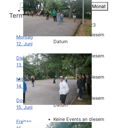
Gehe zu Monat
Termine für die Woche :
12. Juni 2023 - 18. Juni 2023
Keine Events an diesem
Montag
Datum
12. Juni
Keine Events an diesem
Dienstag
Datum
13. Juni
Keine Events an diesem
Mittwoch
Datum
14. Juni
Keine Events an diesem
Donnerstag
Datum
15. Juni
Keine Events an diesem
Freitag
Datum