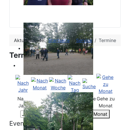
Aktuelle Seite:
Startseite
Service
Termine
Terminkalender
Nach
Nach
Nach
Heute
Suche
Gehe zu
Jahr
Monat
Woche
Monat
Gehe zu Monat
Events für