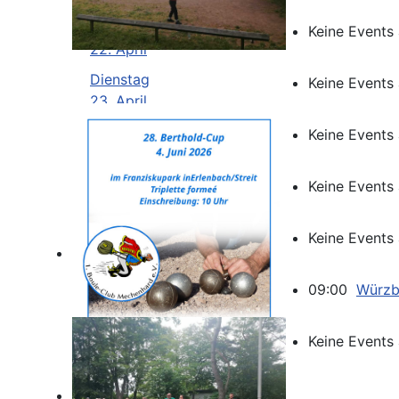
Montag
Keine Events
22. April
Dienstag
Keine Events
23. April
Mittwoch
Keine Events
24. April
Donnerstag
Keine Events
25. April
Freitag
Keine Events
26. April
Samstag
09:00
Würzbu
27. April
Sonntag
Keine Events
28. April