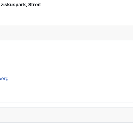
ziskuspark, Streit
t
berg