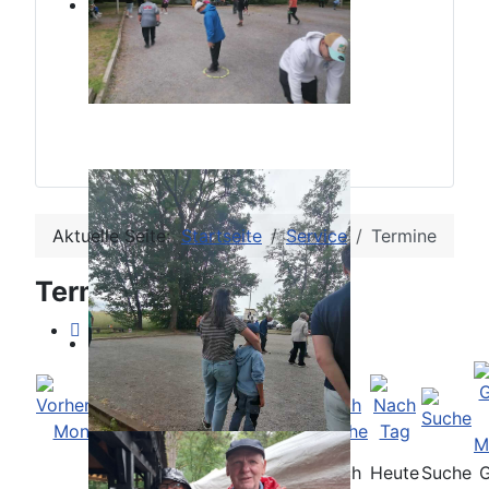
Aktuelle Seite:
Startseite
Service
Termine
Terminkalender
Nach
Nach
Nach
Heute
Suche