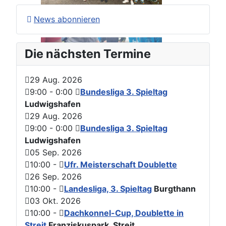
News abonnieren
Die nächsten Termine
29 Aug. 2026
9:00
-
0:00
Bundesliga 3. Spieltag
Ludwigshafen
29 Aug. 2026
9:00
-
0:00
Bundesliga 3. Spieltag
Ludwigshafen
05 Sep. 2026
10:00
-
Ufr. Meisterschaft Doublette
26 Sep. 2026
10:00
-
Landesliga, 3. Spieltag
Burgthann
03 Okt. 2026
10:00
-
Dachkonnel-Cup, Doublette in
Streit
Franziskuspark, Streit